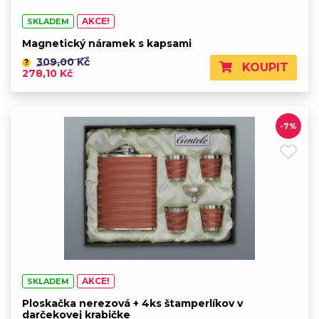
AKCE!
SKLADEM
Magnetický náramek s kapsami
309,00 Kč
?
KOUPIT
278,10 Kč
-7%
AKCE!
SKLADEM
Ploskačka nerezová + 4ks štamperlíkov v
darčekovej krabičke