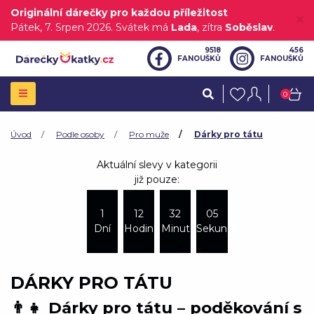
Originální dárečky pro každou příležitost
Pátek
, 7. Srpen 2026.
Svátek má
Lada
, zítra
Soběslav
.
9518
456
FANOUŠKŮ
FANOUŠKŮ
0
Úvod
Podle osoby
Pro muže
Dárky pro tátu
Aktuální slevy v kategorii
již pouze:
1
12
32
04
Dní
Hodin
Minut
Sekund
DÁRKY PRO TÁTU
👨‍👧
Dárky pro tátu – poděkování s