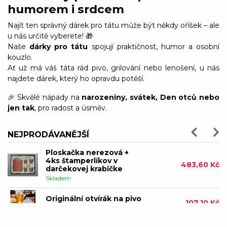
humorem i srdcem
Pumpa na pivo
1 025,10 Kč
Není skladem
Najít ten správný dárek pro tátu může být někdy oříšek – ale
u nás určitě vyberete! 🎁
Sada na víno PROFI 7 ks
1 077,87 Kč
Naše
dárky pro tátu
spojují praktičnost, humor a osobní
Není skladem
kouzlo.
Ať už má váš táta rád pivo, grilování nebo lenošení, u nás
Dřevěné křeslo s lahví a
štamprlemi – vlastní číslo
najdete dárek, který ho opravdu potěší.
720,75 Kč
podle přání
Skladem
🎉 Skvělé nápady na
narozeniny, svátek, Den otců nebo
jen tak
, pro radost a úsměv.
Sada hřebenů na vousy a
knír
305,10 Kč
Skladem
NEJPRODÁVANĚJŠÍ
Ploskačka nerezová +
4ks štamperlíkov v
483,60 Kč
darčekovej krabičke
Skladem
Originální otvírák na pivo
107,10 Kč
Skladem