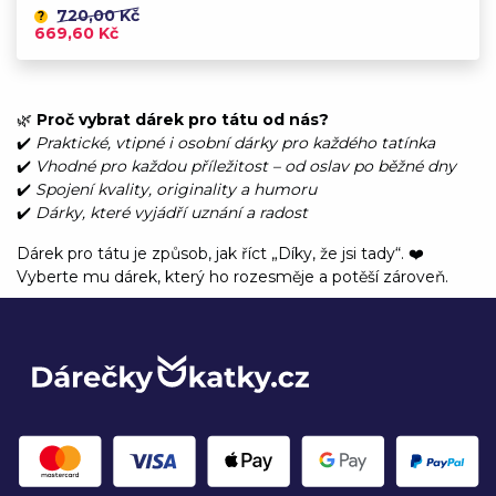
720,00 Kč
?
669,60 Kč
🌿
Proč vybrat dárek pro tátu od nás?
✔️
Praktické, vtipné i osobní dárky pro každého tatínka
✔️
Vhodné pro každou příležitost – od oslav po běžné dny
✔️
Spojení kvality, originality a humoru
✔️
Dárky, které vyjádří uznání a radost
Dárek pro tátu je způsob, jak říct „Díky, že jsi tady“. ❤️
Vyberte mu dárek, který ho rozesměje a potěší zároveň.