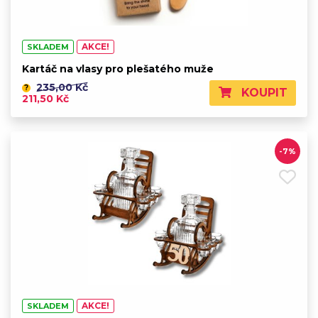
AKCE!
SKLADEM
Kartáč na vlasy pro plešatého muže
235,00 Kč
?
KOUPIT
211,50 Kč
-7%
AKCE!
SKLADEM