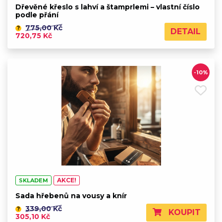
Dřevěné křeslo s lahví a štamprlemi – vlastní číslo
podle přání
775,00 Kč
?
DETAIL
720,75 Kč
-10%
AKCE!
SKLADEM
Sada hřebenů na vousy a knír
339,00 Kč
?
KOUPIT
305,10 Kč