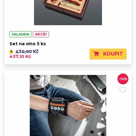
AKCE!
SKLADEM
Set na víno 5 ks
470,00 Kč
?
KOUPIT
437,10 Kč
-10%