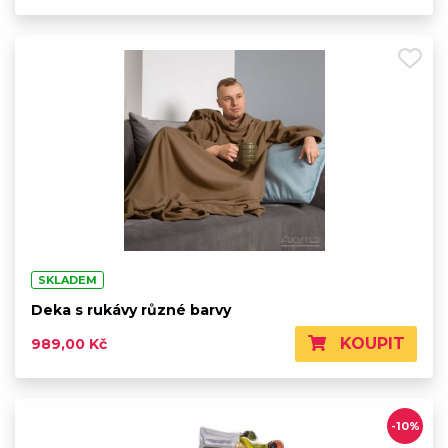
SKLADEM
Deka s rukávy různé barvy
KOUPIT
989,00 Kč
-10%