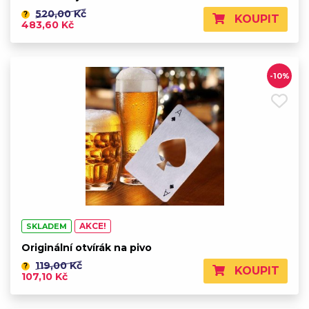
520,00 Kč
?
KOUPIT
483,60 Kč
-10%
AKCE!
SKLADEM
Originální otvírák na pivo
119,00 Kč
?
KOUPIT
107,10 Kč