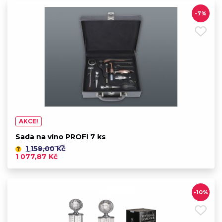
-7%
AKCE!
Sada na víno PROFI 7 ks
1 159,00 Kč
?
1 077,87 Kč
-10%