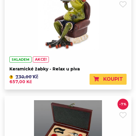
AKCE!
SKLADEM
Keramické žabky - Relax u piva
730,00 Kč
?
KOUPIT
657,00 Kč
-7%