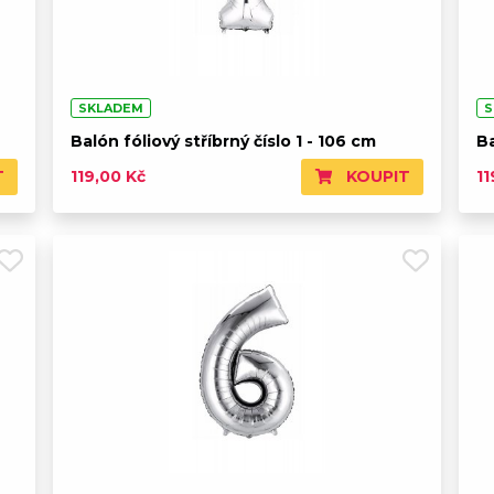
SKLADEM
S
Balón fóliový stříbrný číslo 1 - 106 cm
Ba
T
KOUPIT
119,00 Kč
11