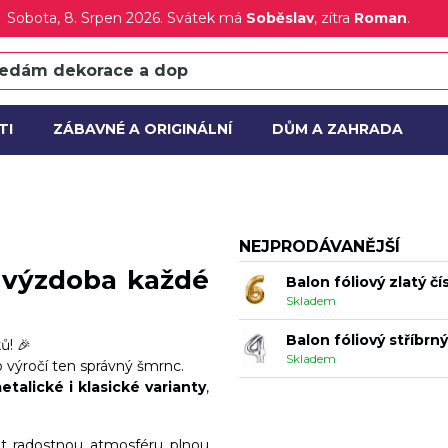
Sobota
, 8. Srpen 2026.
Svátek má
Soběslav
, zítra
Roman
.
Balon fóliový zlatý čí
Není skladem
Balón fóliový stříbrný
Není skladem
TI
ZÁBAVNÉ A ORIGINÁLNÍ
DŮM A ZAHRADA
Balon fóliový zlatý čí
CE
NOVÝ
Skladem
Balon fóliový stříbrný
Skladem
NEJPRODÁVANĚJŠÍ
 výzdoba každé
Balon fóliový zlatý čí
Skladem
Balon fóliový stříbrný
ů! 🎉
Skladem
 výročí ten správný šmrnc.
metalické i klasické varianty
,
Balon fóliový zlatý čí
Skladem
it radostnou atmosféru plnou