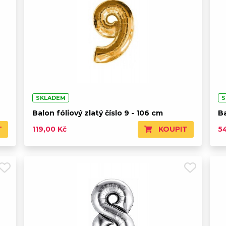
SKLADEM
S
Balon fóliový zlatý číslo 9 - 106 cm
Ba
T
KOUPIT
119,00 Kč
5