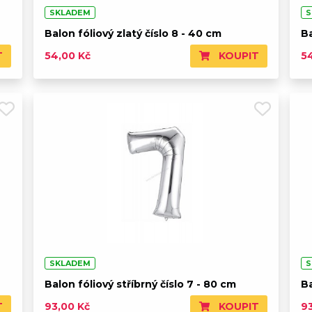
SKLADEM
S
Balon fóliový zlatý číslo 8 - 40 cm
Ba
T
KOUPIT
54,00 Kč
5
SKLADEM
S
Balon fóliový stříbrný číslo 7 - 80 cm
Ba
T
KOUPIT
93,00 Kč
9