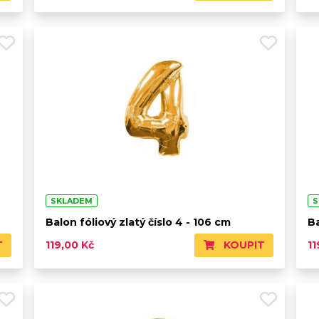
SKLADEM
S
Balon fóliový zlatý číslo 4 - 106 cm
Ba
T
KOUPIT
119,00 Kč
11