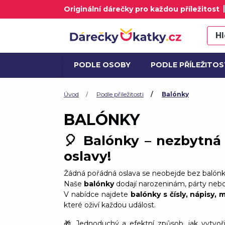
Originální dárečky pro každou příležitost
PODLE OSOBY
PODLE PŘÍLEŽITOS
ALKOHOL A DÁRKOVÉ SETY
AK
Úvod
Podle příležitosti
Balónky
BALÓNKY
🎈
Balónky – nezbytná
oslavy!
Žádná pořádná oslava se neobejde bez balónk
Naše
balónky
dodají narozeninám, párty nebo
V nabídce najdete
balónky s čísly, nápisy, 
které oživí každou událost.
🎁 Jednoduchý a efektní způsob, jak vytvoř