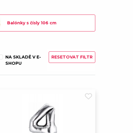
slo 3 - 80 cm
93,00 Kč
slo 0 - 106 cm
119,00 Kč
Balónky s čísly 106 cm
 číslo 3 - 106 cm
119,00 Kč
slo 6 - 80 cm
93,00 Kč
NA SKLADĚ V E-
RESETOVAT FILTR
SHOPU
 číslo 4 - 80 cm
93,00 Kč