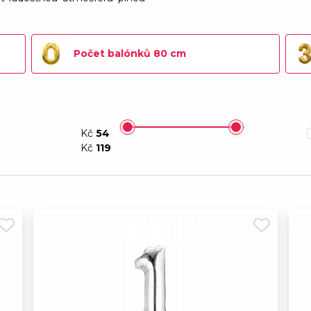
Balon fóliový zlatý čí
Není skladem
Balon fóliový zlatý čí
Počet balónků 80 cm
Není skladem
Balón fóliový stříbrný
Není skladem
Balon fóliový zlatý čí
Kč
54
Skladem
Kč
119
Balon fóliový stříbrný
Skladem