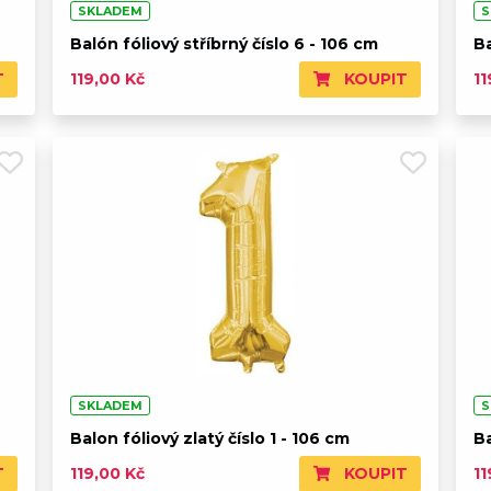
SKLADEM
S
Balón fóliový stříbrný číslo 6 - 106 cm
Ba
T
KOUPIT
119,00 Kč
11
SKLADEM
S
Balon fóliový zlatý číslo 1 - 106 cm
Ba
T
KOUPIT
119,00 Kč
11