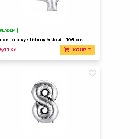
KLADEM
lón fóliový stříbrný číslo 4 - 106 cm
KOUPIT
9,00 Kč