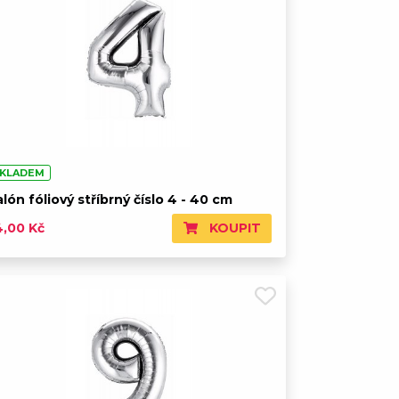
KLADEM
lón fóliový stříbrný číslo 4 - 40 cm
KOUPIT
4,00 Kč