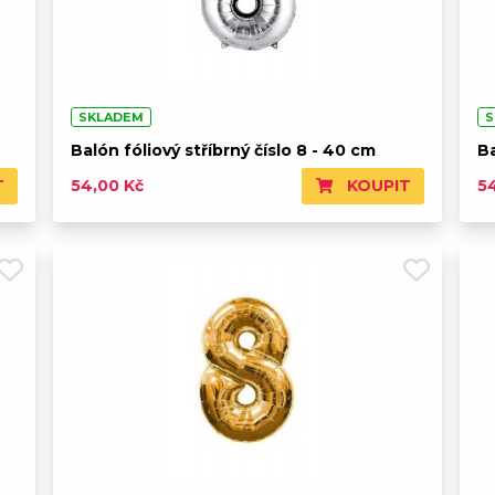
SKLADEM
S
Balón fóliový stříbrný číslo 8 - 40 cm
Ba
T
KOUPIT
54,00 Kč
5