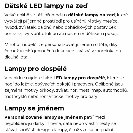
Dětské LED lampy na zeď
Velké oblibě se těší především
dětské lampy na zeď
, které
vytvářejí příjemné prostředí pro usínání. Motivy měsíce,
hvězd, zvířátek, balónů nebo pohádkových postaviček
pomáhají vytvořit útulnou atmosféru v dětském pokoji.
Mnoho modelů lze personalizovat jménem dítěte, díky
čemuž vzniká jedinečná dekorace i krásná vzpomínka na
dlouhá léta.
Lampy pro dospělé
V nabídce najdete také
LED lampy pro dospělé
, které se
hodí do ložnic, obývacích pokojů i pracoven. Oblíbené jsou
zejména motivy přírody, zvířat, hor, měst, map, automobilů,
motocyklů nebo romantické motivy pro páry.
Lampy se jménem
Personalizované lampy se jménem
patří mezi
nejoblíbenější dárky. Jména, data nebo vlastní texty se
stávají součástí designu lampy, čímž vzniká originální