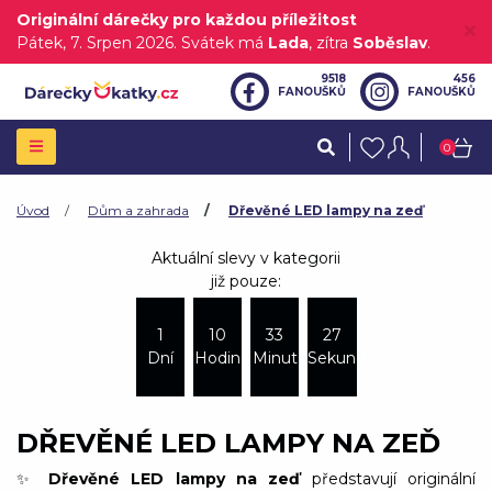
Originální dárečky pro každou příležitost
Pátek
, 7. Srpen 2026.
Svátek má
Lada
, zítra
Soběslav
.
9518
456
FANOUŠKŮ
FANOUŠKŮ
0
Úvod
Dům a zahrada
Dřevěné LED lampy na zeď
Aktuální slevy v kategorii
již pouze:
1
10
33
27
Dní
Hodin
Minut
Sekund
DŘEVĚNÉ LED LAMPY NA ZEĎ
✨
Dřevěné LED lampy na zeď
představují originální