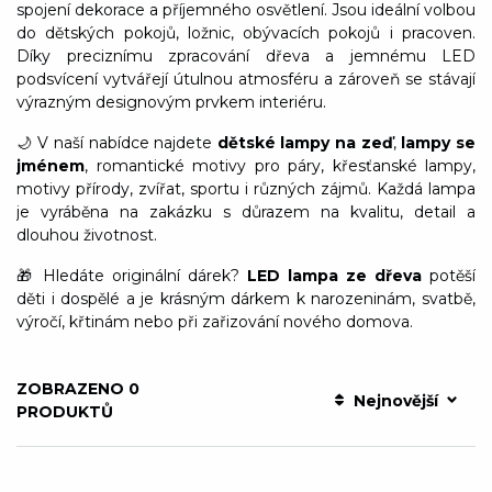
spojení dekorace a příjemného osvětlení. Jsou ideální volbou
do dětských pokojů, ložnic, obývacích pokojů i pracoven.
Díky preciznímu zpracování dřeva a jemnému LED
podsvícení vytvářejí útulnou atmosféru a zároveň se stávají
výrazným designovým prvkem interiéru.
🌙 V naší nabídce najdete
dětské lampy na zeď
,
lampy se
jménem
, romantické motivy pro páry, křesťanské lampy,
motivy přírody, zvířat, sportu i různých zájmů. Každá lampa
je vyráběna na zakázku s důrazem na kvalitu, detail a
dlouhou životnost.
🎁 Hledáte originální dárek?
LED lampa ze dřeva
potěší
děti i dospělé a je krásným dárkem k narozeninám, svatbě,
výročí, křtinám nebo při zařizování nového domova.
ZOBRAZENO 0
Nejnovější
PRODUKTŮ