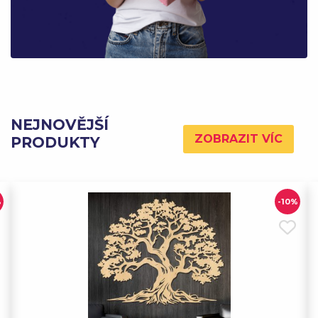
NEJNOVĚJŠÍ
ZOBRAZIT VÍC
PRODUKTY
%
-10%