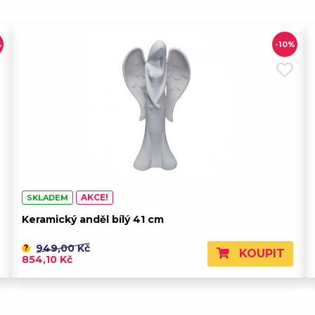
%
-10%
AKCE!
SKLADEM
Keramický anděl bílý 41 cm
949,00 Kč
?
KOUPIT
854,10 Kč