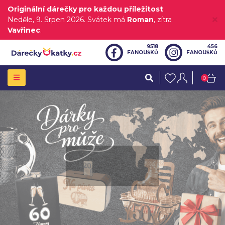
Originální dárečky pro každou příležitost
Neděle
, 9. Srpen 2026.
Svátek má
Roman
, zítra
Vavřinec
.
9518
456
FANOUŠKŮ
FANOUŠKŮ
0
ZOBRAZIT VÍC