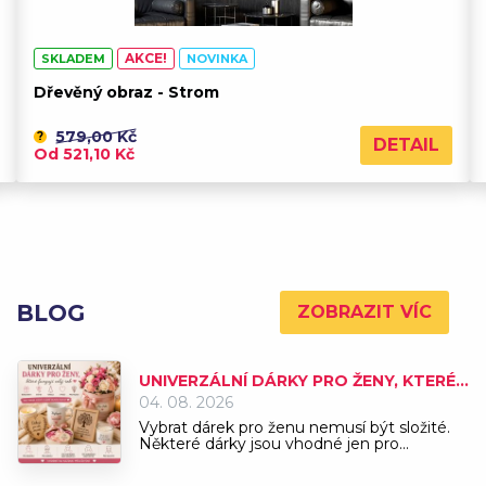
AKCE!
SKLADEM
NOVINKA
Dřevěný obraz - Strom
579,00 Kč
?
DETAIL
Od 521,10 Kč
BLOG
ZOBRAZIT VÍC
UNIVERZÁLNÍ DÁRKY PRO ŽENY, KTERÉ
FUNGUJÍ PO CELÝ ROK
04. 08. 2026
Vybrat dárek pro ženu nemusí být složité.
Některé dárky jsou vhodné jen pro...