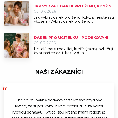
JAK VYBRAT DÁREK PRO ŽENU, KDYŽ SI
NEJSTE JISTÍ VKUSEM
06. 07. 2026
Jak vybrat dárek pro ženu, když si nejste jistí
vkusem?Vybrat dárek pro ženu...
DÁREK PRO UČITELKU - PODĚKOVÁNÍ,
KTERÉ POTĚŠÍ A ZŮSTANE VZPOMÍNKOU
05. 06. 2026
Učitelé patří mezi lidi, kteří výrazně ovlivňují
život našich dětí. Každý den...
NAŠI ZÁKAZNÍCI
Chci velmi pěkně poděkovat za krásné mýdlové
kytice, za super komunikaci, flexibilitu a za velmi
rychlou donášku. Kytice jsou krásné mám radost že