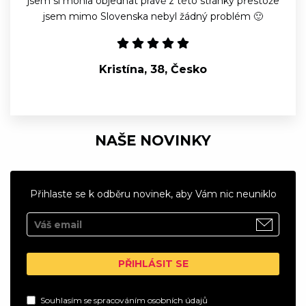
jsem si mohla objednat právě z této stránky přestože
jsem mimo Slovenska nebyl žádný problém 🙂
Kristína, 38, Česko
NAŠE NOVINKY
Přihlaste se k odběru novinek, aby Vám nic neuniklo
PŘIHLÁSIT SE
Souhlasím se
spracováním osobních údajů