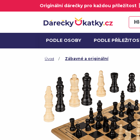
Originální dárečky pro každou příležitost
PODLE OSOBY
PODLE PŘÍLEŽITOS
ALKOHOL A DÁRKOVÉ SETY
AK
Úvod
Zábavné a originální