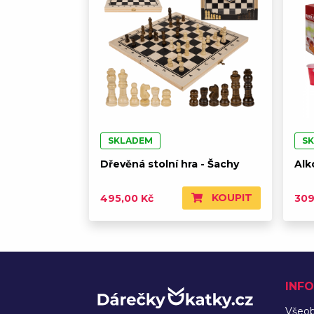
SKLADEM
S
Dřevěná stolní hra - Šachy
Alk
KOUPIT
495,00 Kč
309
INF
Všeo