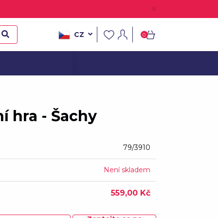
CZ
0
í hra - Šachy
79/3910
Není skladem
559,00 Kč