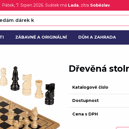
Pátek
, 7. Srpen 2026.
Svátek má
Lada
, zítra
Soběslav
.
TI
ZÁBAVNÉ A ORIGINÁLNÍ
DŮM A ZAHRADA
CE
NOVÝ
Dřevěná stoln
Katalogové číslo
Dostupnost
Cena s DPH