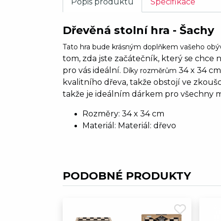
Popis produktu
Specifikace
Dřevěná stolní hra - Šachy
Tato hra bude krásným doplňkem vašeho obývá
tom, zda jste začátečník, který se chce 
pro vás ideální.
34 x 34 cm 
Díky rozměrům
kvalitního dřeva, takže obstojí ve zkouš
takže je ideálním dárkem pro všechny mi
Rozměry: 34 x 34 cm
Materiál: Materiál: dřevo
PODOBNÉ PRODUKTY