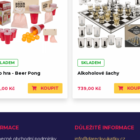
KLADEM
SKLADEM
o hra - Beer Pong
Alkoholové šachy
KOUPIT
KOUP
,00 Kč
739,00 Kč
ORMACE
DŮLEŽITÉ INFORMACE
becné obchodní podmínky
info@dareckyukatky.cz