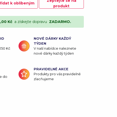
Zeptejte se na
řidat k oblíbeným
produkt
0,00 Kč
a získejte dopravu
ZADARMO.
OD
NOVÉ DÁRKY KAŽDÝ
TÝDEN
250 Kč
V naší nabídce naleznete
nové dárky každý týden
PRAVIDELNÉ AKCE
Produkty pro vás pravidelně
e do
zlacňujeme