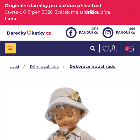
Originální dárečky pro každou příležitost
Čtvrtek
, 6. Srpen 2026.
Svátek má
Oldriška
, zítra
Lada
.
9518
456
FANOUŠKŮ
FANOUŠKŮ
0
Úvod
Dům a zahrada
Dekorace na zahradu