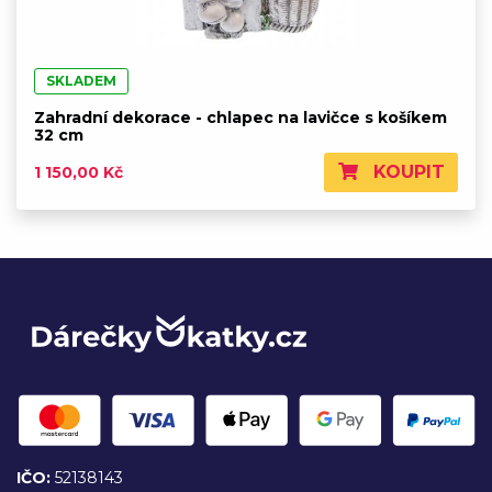
SKLADEM
Zahradní dekorace - chlapec na lavičce s košíkem
32 cm
KOUPIT
1 150,00 Kč
IČO:
52138143