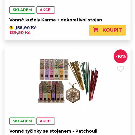
SKLADEM
AKCE!
Vonné kužely Karma + dekorativní stojan
155,00 Kč
?
KOUPIT
139,50 Kč
-10%
SKLADEM
AKCE!
Vonné tyčinky se stojanem - Patchouli