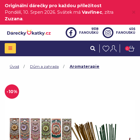
Originální dárečky pro každou příležitost
Pondělí
, 10. Srpen 2026.
Svátek má
Vavřinec
, zítra
Zuzana
.
9518
456
FANOUŠKŮ
FANOUŠKŮ
0
Úvod
Dům a zahrada
Aromaterapie
-10%