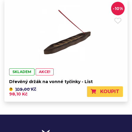
-10%
SKLADEM
AKCE!
Dřevěný držák na vonné tyčinky - List
109,00 Kč
?
KOUPIT
98,10 Kč