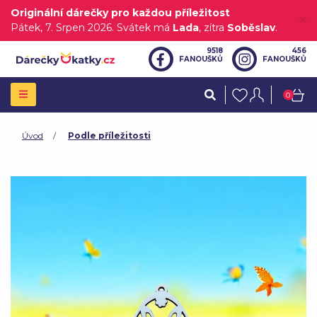
Originální dárečky pro každou příležitost
Pátek
, 7. Srpen 2026.
Svátek má
Lada
, zítra
Soběslav
.
9518
456
FANOUŠKŮ
FANOUŠKŮ
0
Úvod
Podle příležitosti