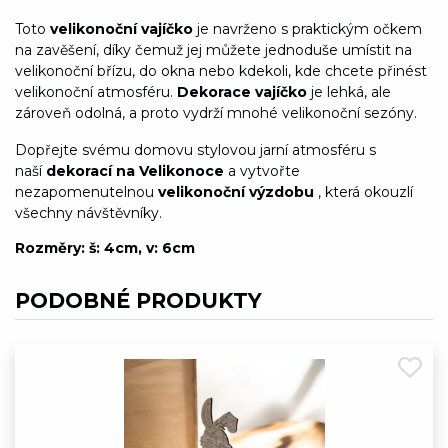
Toto
velikonoční vajíčko
je navrženo s praktickým očkem
na zavěšení, díky čemuž jej můžete jednoduše umístit na
velikonoční břízu, do okna nebo kdekoli, kde chcete přinést
velikonoční atmosféru.
Dekorace vajíčko
je lehká, ale
zároveň odolná, a proto vydrží mnohé velikonoční sezóny.
Dopřejte svému domovu stylovou jarní atmosféru s
naší
dekorací na Velikonoce
a vytvořte
nezapomenutelnou
velikonoční výzdobu
, která okouzlí
všechny návštěvníky.
Rozměry: š: 4cm, v: 6cm
PODOBNÉ PRODUKTY