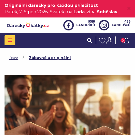
Originální dárečky pro každou příležitost
Pátek
, 7. Srpen 2026.
Svátek má
Lada
, zítra
Soběslav
.
9518
456
FANOUŠKŮ
FANOUŠKŮ
0
Úvod
Zábavné a originální