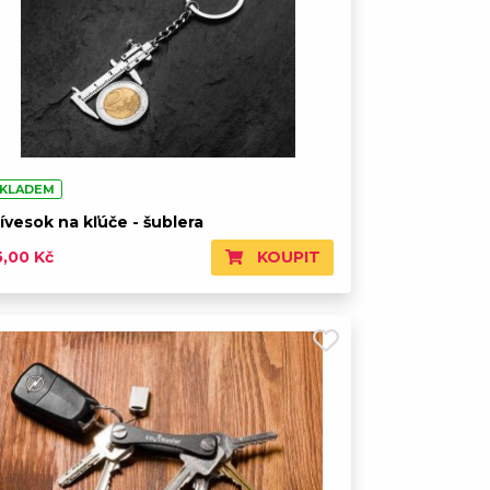
KLADEM
ívesok na kľúče - šublera
KOUPIT
5,00 Kč