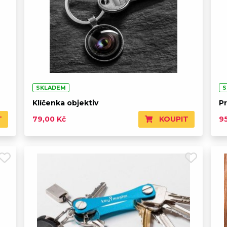
SKLADEM
S
Klíčenka objektiv
Pr
T
KOUPIT
79,00 Kč
9