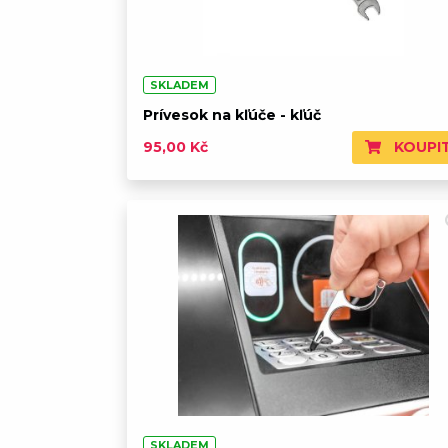
SKLADEM
Prívesok na kľúče - kľúč
KOUPI
95,00 Kč
SKLADEM