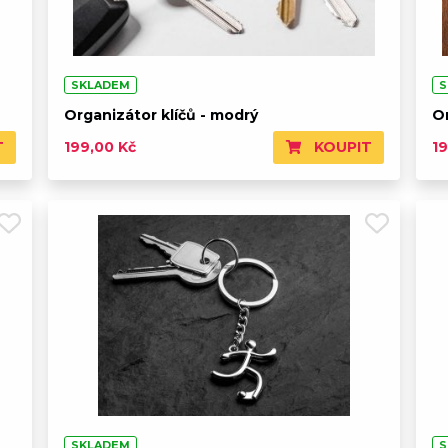
SKLADEM
S
Organizátor klíčů - modrý
Or
T
KOUPIT
199,00 Kč
1
SKLADEM
S