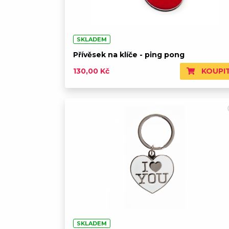
SKLADEM
Přívěsek na klíče - ping pong
KOUPI
130,00 Kč
SKLADEM