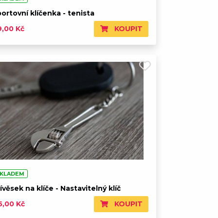
ortovní klíčenka - tenista
KOUPIT
9,00 Kč
KLADEM
ívěsek na klíče - Nastavitelný klíč
KOUPIT
5,00 Kč