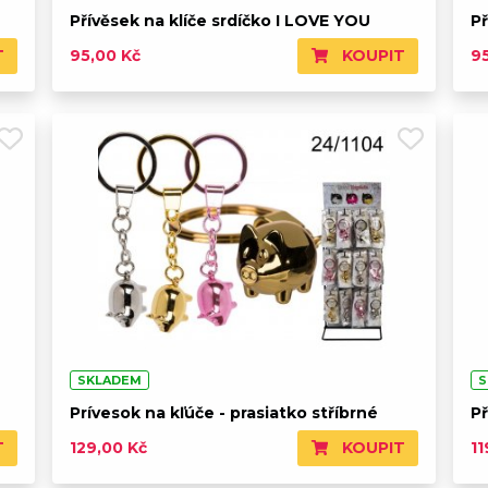
Přívěsek na klíče srdíčko I LOVE YOU
Př
T
KOUPIT
95,00 Kč
9
SKLADEM
S
Prívesok na kľúče - prasiatko stříbrné
P
T
KOUPIT
129,00 Kč
11