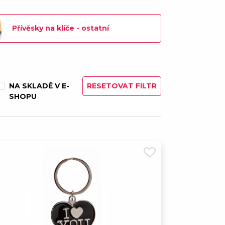
boj
167,00 Kč
Přívěsky na klíče - ostatní
díčko - červené
75,00 Kč
díčko - růžové
75,00 Kč
NA SKLADĚ V E-
RESETOVAT FILTR
lejbal
95,00 Kč
SHOPU
na klíče
145,00 Kč