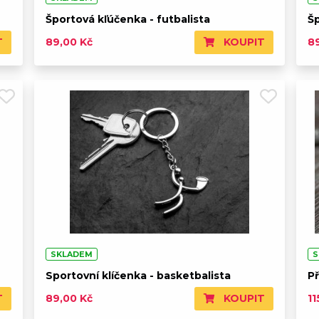
Športová kľúčenka - futbalista
Šp
T
KOUPIT
89,00 Kč
8
SKLADEM
S
Sportovní klíčenka - basketbalista
Př
T
KOUPIT
89,00 Kč
11