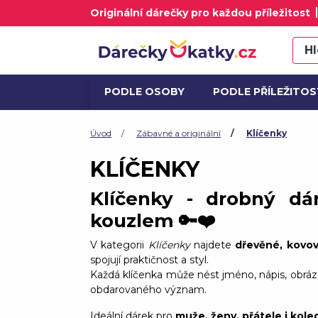
Originální dárečky pro každou příležitost
PODLE OSOBY
PODLE PŘÍLEŽITOS
ALKOHOL A DÁRKOVÉ SETY
AK
Úvod
Zábavné a originální
Klíčenky
KLÍČENKY
Klíčenky - drobný d
kouzlem 🔑❤️
V kategorii
Klíčenky
najdete
dřevěné, kovové
spojují praktičnost a styl.
Každá klíčenka může nést jméno, nápis, obrá
obdarovaného význam.
Ideální dárek pro
muže, ženy, přátele i kole