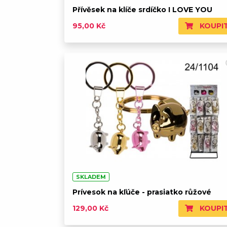
Přívěsek na klíče srdíčko I LOVE YOU
KOUPI
95,00 Kč
SKLADEM
Prívesok na kľúče - prasiatko růžové
KOUPI
129,00 Kč