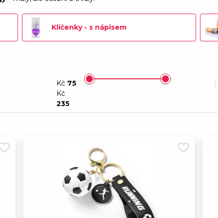
Nouzový přívěsek Ná
Skladem
Klíčenky - s nápisem
Přívěsek na klíče - sr
Není skladem
Přívěsek na klíče - sr
Není skladem
Kč
75
Přívěsek na klíče - vo
Kč
Skladem
235
Antistatický kroužek 
Skladem