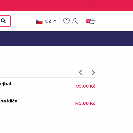
díčko - červené
75,00 Kč
CZ
0
díčko - růžové
75,00 Kč
lejbal
95,00 Kč
na klíče
145,00 Kč
125,00 Kč
235,00 Kč
řevodovka
135,00 Kč