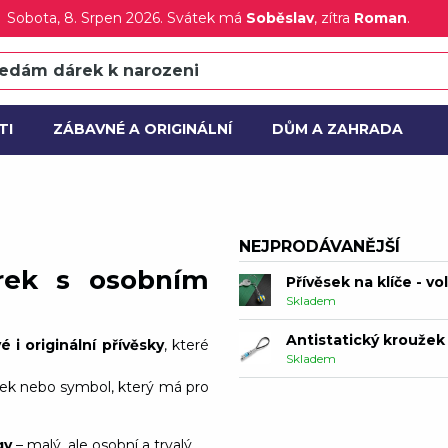
Sobota
, 8. Srpen 2026.
Svátek má
Soběslav
, zítra
Roman
.
Přívěsek na klíče - sr
Není skladem
Přívěsek na klíče - sr
Není skladem
TI
ZÁBAVNÉ A ORIGINÁLNÍ
DŮM A ZAHRADA
Přívěsek na klíče - vo
CE
NOVÝ
Skladem
Antistatický kroužek 
Skladem
NEJPRODÁVANĚJŠÍ
árek s osobním
Klíčenka elektron
Skladem
Klíčenka nota
 i originální přívěsky
, které
Skladem
zek nebo symbol, který má pro
Přívěsek na klíče - p
Skladem
gy
– malý, ale osobní a trvalý.