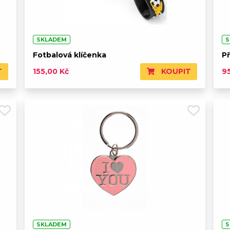
SKLADEM
S
Fotbalová klíčenka
Př
T
KOUPIT
155,00 Kč
9
SKLADEM
S