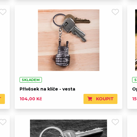
SKLADEM
S
Přívěsek na klíče - vesta
Op
T
KOUPIT
104,00 Kč
1