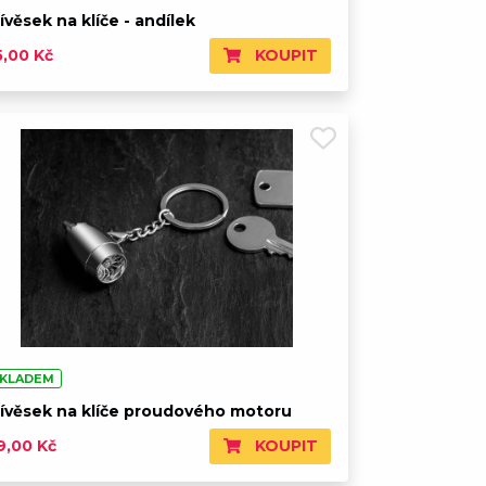
ívěsek na klíče - andílek
KOUPIT
5,00 Kč
KLADEM
řívěsek na klíče proudového motoru
KOUPIT
9,00 Kč