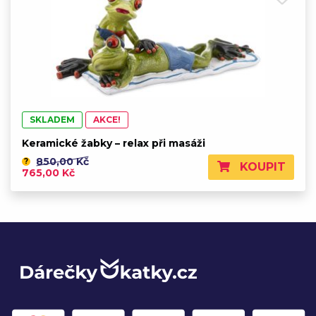
SKLADEM
AKCE!
Keramické žabky – relax při masáži
850,00 Kč
?
KOUPIT
765,00 Kč