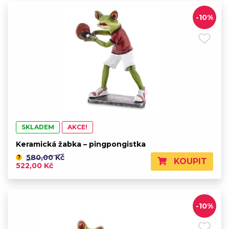
-10%
SKLADEM
AKCE!
Keramická žabka – pingpongistka
580,00 Kč
?
KOUPIT
522,00 Kč
-10%