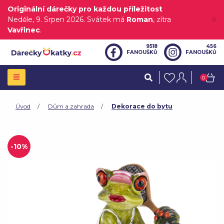
Originální dárečky pro každou příležitost
Neděle
, 9. Srpen 2026.
Svátek má
Roman
, zítra
Vavřinec
.
9518
456
FANOUŠKŮ
FANOUŠKŮ
0
Úvod
Dům a zahrada
Dekorace do bytu
-10%