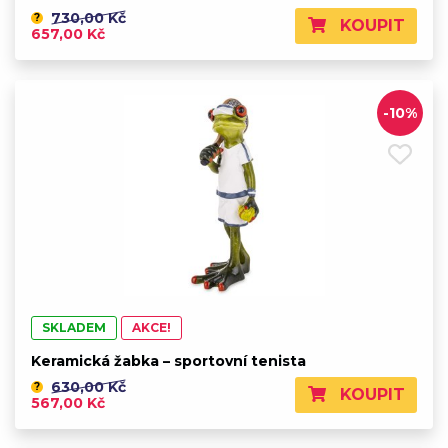
730,00 Kč
?
KOUPIT
657,00 Kč
-10%
SKLADEM
AKCE!
Keramická žabka – sportovní tenista
630,00 Kč
?
KOUPIT
567,00 Kč