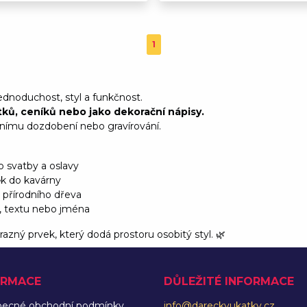
1
jednoduchost, styl a funkčnost.
stků, ceníků nebo jako dekorační nápisy.
tnímu dozdobení nebo gravírování.
o svatby a oslavy
ěk do kavárny
z přírodního dřeva
a, textu nebo jména
azný prvek, který dodá prostoru osobitý styl. 🌿
ORMACE
DŮLEŽITÉ INFORMACE
becné obchodní podmínky
info@dareckyukatky.cz