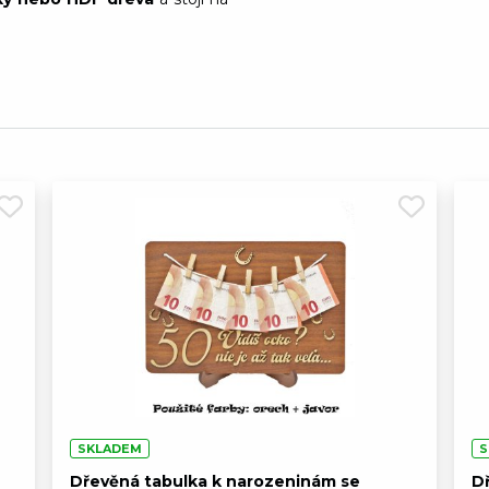
Dřevěná tabulka k n
- Srdce
Skladem
Dřevěná tabulka k n
Skladem
Dřevěná tabulka k n
Skladem
Dřevěná tabulka k n
- Podkova
Skladem
Dřevěná tabulka k n
Skladem
SKLADEM
S
Dřevěná tabulka k narozeninám se
D