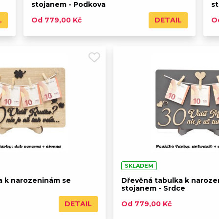
stojanem - Podkova
s
L
DETAIL
Od 779,00 Kč
O
SKLADEM
a k narozeninám se
Dřevěná tabulka k naroze
stojanem - Srdce
DETAIL
Od 779,00 Kč