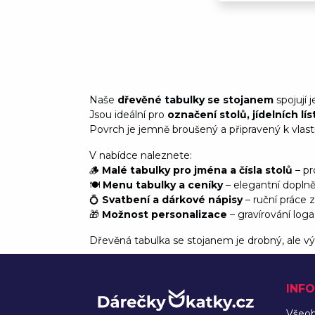
Naše
dřevěné tabulky se stojanem
spojují 
Jsou ideální pro
označení stolů, jídelních lí
Povrch je jemně broušený a připravený k vlas
V nabídce naleznete:
🪵
Malé tabulky pro jména a čísla stolů
– pr
🍽️
Menu tabulky a ceníky
– elegantní dopln
💍
Svatbení a dárkové nápisy
– ruční práce 
🎁
Možnost personalizace
– gravírování log
Dřevěná tabulka se stojanem je drobný, ale výr
INF
Všeo