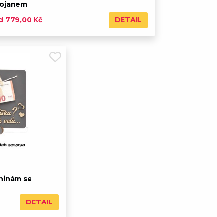
tojanem
DETAIL
d 779,00 Kč
ninám se
DETAIL