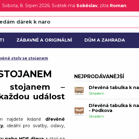
Sobota
, 8. Srpen 2026.
Svátek má
Soběslav
, zítra
Roman
.
Dřevěná tabulka k n
Skladem
TI
ZÁBAVNÉ A ORIGINÁLNÍ
DŮM A ZAHRADA
Dřevěná tabulka k n
- Srdce
CE
NOVÝ
Skladem
věné stoly se stojanem
Dřevěná tabulka k n
 STOJANEM
Skladem
NEJPRODÁVANĚJŠÍ
e stojanem –
Dřevěná tabulka k n
Skladem
 každou událost
Dřevěná tabulka k n
- Podkova
Skladem
m
najdete krásné
dřevěné
ky
, ideální pro svatby, oslavy,
Dřevěná tabulka k n
Skladem
žky nebo HDF dřeva
a stojí na