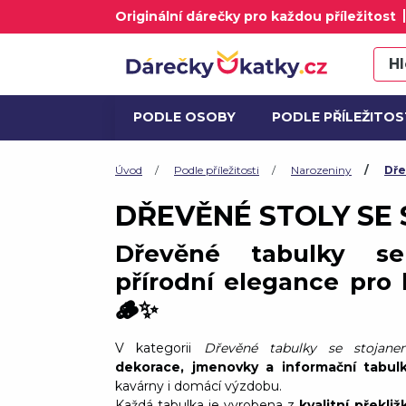
Originální dárečky pro každou příležitost
PODLE OSOBY
PODLE PŘÍLEŽITOS
ALKOHOL A DÁRKOVÉ SETY
AK
Úvod
Podle příležitosti
Narozeniny
Dře
DŘEVĚNÉ STOLY SE
Dřevěné tabulky s
přírodní elegance pro
🪵✨
V kategorii
Dřevěné tabulky se stojane
dekorace, jmenovky a informační tabul
kavárny i domácí výzdobu.
Každá tabulka je vyrobena z
kvalitní překli