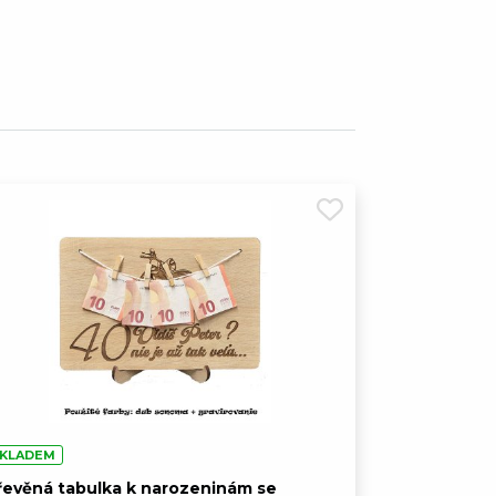
arozeninám se stojanem
779,00 Kč
arozeninám se stojanem
779,00 Kč
arozeninám se stojanem
779,00 Kč
arozeninám se stojanem
779,00 Kč
arozeninám se stojanem
779,00 Kč
KLADEM
řevěná tabulka k narozeninám se