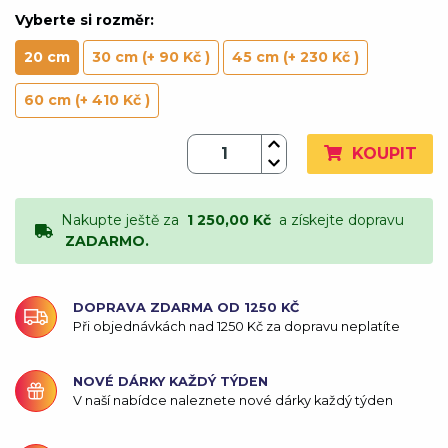
Vyberte si rozměr:
20 cm
30 cm (+ 90 Kč )
45 cm (+ 230 Kč )
60 cm (+ 410 Kč )
KOUPIT
Nakupte ještě za
1 250,00 Kč
a získejte dopravu
ZADARMO.
DOPRAVA ZDARMA OD 1250 KČ
Při objednávkách nad 1250 Kč za dopravu neplatíte
NOVÉ DÁRKY KAŽDÝ TÝDEN
V naší nabídce naleznete nové dárky každý týden