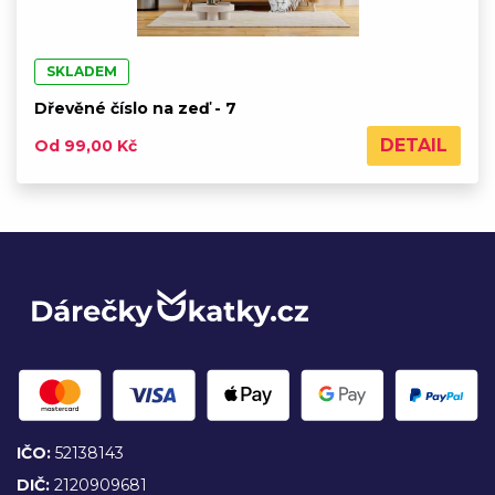
SKLADEM
Dřevěné číslo na zeď - 7
DETAIL
Od 99,00 Kč
IČO:
52138143
DIČ:
2120909681