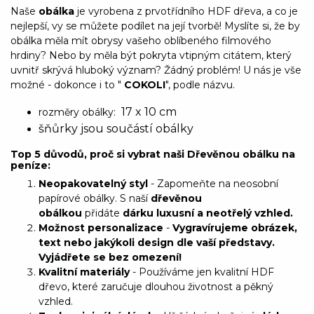
Naše
obálka
je vyrobena z prvotřídního HDF dřeva, a co je
nejlepší, vy se můžete podílet na její tvorbě! Myslíte si, že by
obálka měla mít obrysy vašeho oblíbeného filmového
hrdiny? Nebo by měla být pokryta vtipným citátem, který
uvnitř skrývá hluboký význam? Žádný problém! U nás je vše
možné - dokonce i to "
COKOLI
", podle názvu.
17 x 10 cm
rozměry obálky:
šňůrky jsou součástí obálky
Top 5 důvodů, proč si vybrat naši Dřevěnou obálku na
peníze:
Neopakovatelný styl
- Zapomeňte na neosobní
papírové obálky. S naší
dřevěnou
obálkou
přidáte
dárku luxusní a neotřelý vzhled.
Možnost personalizace
-
Vygravírujeme obrázek,
text nebo jakýkoli design dle vaší představy.
Vyjádřete se bez omezení!
Kvalitní materiály
- Používáme jen kvalitní HDF
dřevo, které zaručuje dlouhou životnost a pěkný
vzhled.