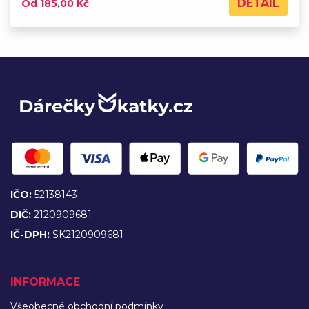
DETAIL
Od 185,00 Kč
IČO:
52138143
DIČ:
2120909681
IČ-DPH:
SK2120909681
INFORMACE
Všeobecné obchodní podmínky