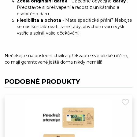
Zcela originální dárek
- Už žádné obyčejné
dárky
.
Představte si překvapení a radost z unikátního a
osobitého daru.
Flexibilita a ochota
- Máte specifické přání? Nebojte
se nás kontaktovat, jsme tady, abychom vám vyšli
vstříc a splnili vaše očekávání.
Nečekejte na poslední chvíli a překvapte své blízké něčím,
co mají garantovaně ještě doma nikdy neměli!
PODOBNÉ PRODUKTY