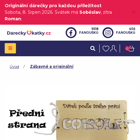
Originální dárečky pro každou příležitost
Sobota
, 8. Srpen 2026.
Svátek má
Soběslav
, zítra
Roman
.
9518
456
FANOUŠKŮ
FANOUŠKŮ
0
Úvod
Zábavné a originální