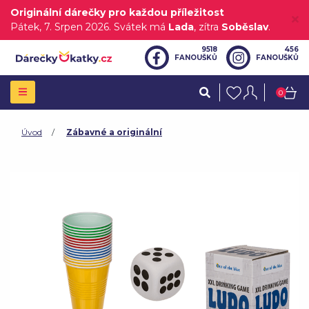
Originální dárečky pro každou příležitost
Pátek
, 7. Srpen 2026.
Svátek má
Lada
, zítra
Soběslav
.
9518
456
FANOUŠKŮ
FANOUŠKŮ
0
Úvod
Zábavné a originální