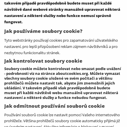
takovém případě pravděpodobně budete muset při každé
návštěvě dané webové stránky manuálně upravovat některá
nastavení a některé služby nebo funkce nemusí správně
fungovat.
Jak používáme soubory cookie?
Tyto webstránky používají cookies pro zapamatování uživatelského
nastavení, pro lepší přizpůsobení reklam zájmem návštěvníků a pro
nezbytnou funkcionalitu stránek.
Jak kontrolovat soubory cookie
Soubory cookie můžete kontrolovat nebo smazat podle uvážení
- podrobnosti viz na stránce aboutcookies.org. Můžete vymazat
všechny soubory cookie uložené ve svém počítači a většinu
prohlížečů můžete nastavit tak, abyste jim znemožnili jejich
ukládání. V takovém případě však pravděpodobně budete
muset při každé návštěvě webu manuálně upravovat některá
nastavení a některé služby a funkce nebudou fungovat.
Jak odmítnout používání souborů cookie
Používání souborů cookie lze nastavit pomocí Vašeho internetového
prohlížeče. Většina prohlížečů soubory cookie automaticky přijímá již
ve úvodním nastavení. Aktuálne informácie o blokovaní a mazaní