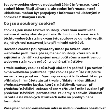
Soubory cookies obvykle neobsahují žádné informace, které
osobně identifikují uživatele, ale osobní informace, které
ukládáme, mohou být propojeny s informacemi uloženými v
cookies a získanými z nich.
Co jsou soubory cookie?
Cookies jsou malé textové soubory, které vám navštívené
webové stránky uloží do počítače. Při budoucích návštěvách
těchto webových stránek vám tyto soubory pak umožní využít
stejné výchozí nastavení jako při minulé návštěvě.
Dočasné cookies jsou vymazány ihned po zavření okna
webového prohlížeče. Jde zejména o soubory, které slouží k
zajištění a identifikaci spojení mezi počítačem a navštívenou
webovou stránkou v průběhu jedné vaší návštěvy.
Trvalé soubory cookies zůstávají uložené v počítači i po zavření
okna webového prohlížeče. Tyto cookies pak může číst pouze
server, který je vytvořil. Využívají se například k identifikaci při
přihlašování (můžete zůstat trvale přihlášen), identifikaci
přednastaveného jazyka, který si návštěvník nastavil při
předchozí návštěvě, zobrazení cen v příslušné měně zvolené při
předchozí návštěvě, personalizaci reklamy, sledování činnosti
uživatele na webových stránkách nebo na předvyplnění
formulářů.
Vaše jméno nebo e-mailovou adresu mohou cookies obsahovat