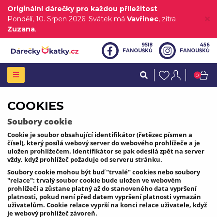
Originální dárečky pro každou příležitost
Pondělí
, 10. Srpen 2026.
Svátek má
Vavřinec
, zítra
Zuzana
.
9518
456
FANOUŠKŮ
FANOUŠKŮ
0
COOKIES
Soubory cookie
Cookie je soubor obsahující identifikátor (řetězec písmen a
čísel), který posílá webový server do webového prohlížeče a je
uložen prohlížečem. Identifikátor se pak odesílá zpět na server
vždy, když prohlížeč požaduje od serveru stránku.
Soubory cookie mohou být buď "trvalé" cookies nebo soubory
"relace": trvalý soubor cookie bude uložen ve webovém
prohlížeči a zůstane platný až do stanoveného data vypršení
platnosti, pokud není před datem vypršení platnosti vymazán
uživatelům. Cookie relace vyprší na konci relace uživatele, když
je webový prohlížeč závoreň.