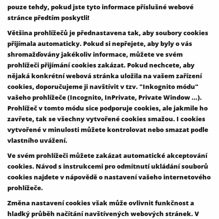
pouze tehdy, pokud jste tyto informace příslušné webové
stránce předtím poskytli!
Většina prohlížečů je přednastavena tak, aby soubory cookies
přijímala automaticky. Pokud si nepřejete, aby byly o vás
shromažďovány jakékoliv informace, můžete ve svém
prohlížeči přijímání cookies zakázat. Pokud nechcete, aby
nějaká konkrétní webová stránka uložila na vašem zařízení
cookies, doporučujeme ji navštívit v tzv. "Inkognito módu"
vašeho prohlížeče (Incognito, InPrivate, Private Window ...).
Prohlížeč v tomto módu sice podporuje cookies, ale jakmile ho
zavřete, tak se všechny vytvořené cookies smažou. I cookies
vytvořené v minulosti můžete kontrolovat nebo smazat podle
vlastního uvážení.
Ve svém prohlížeči můžete zakázat automatické akceptování
cookies. Návod s instrukcemi pro odmítnutí ukládání souborů
cookies najdete v nápovědě o nastavení vašeho internetového
prohlížeče.
Změna nastavení cookies však může ovlivnit funkčnost a
hladký průběh načítání navštívených webových stránek. V