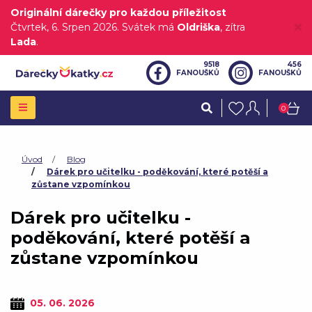
Originální dárečky pro každou příležitost
Čtvrtek
, 6. Srpen 2026.
Svátek má
Oldriška
, zítra
Lada
.
9518
456
FANOUŠKŮ
FANOUŠKŮ
0
Úvod
Blog
Dárek pro učitelku - poděkování, které potěší a
zůstane vzpomínkou
Dárek pro učitelku -
poděkování, které potěší a
zůstane vzpomínkou
05. 06. 2026