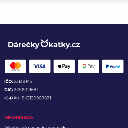
IČO:
52138143
DIČ:
2120909681
IČ-DPH:
SK2120909681
INFORMACE
Všeobecné obchodní podmínky