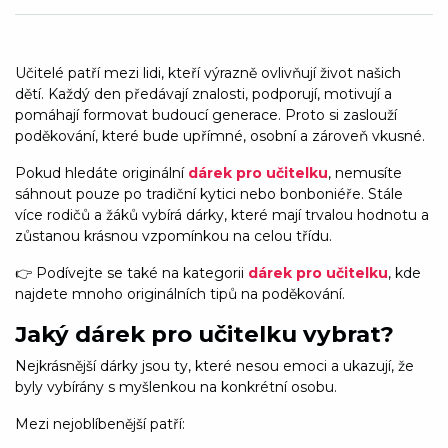
Učitelé patří mezi lidi, kteří výrazně ovlivňují život našich
dětí. Každý den předávají znalosti, podporují, motivují a
pomáhají formovat budoucí generace. Proto si zaslouží
poděkování, které bude upřímné, osobní a zároveň vkusné.
Pokud hledáte originální
dárek pro učitelku
, nemusíte
sáhnout pouze po tradiční kytici nebo bonboniéře. Stále
více rodičů a žáků vybírá dárky, které mají trvalou hodnotu a
zůstanou krásnou vzpomínkou na celou třídu.
👉 Podívejte se také na kategorii
dárek pro učitelku
, kde
najdete mnoho originálních tipů na poděkování.
Jaký dárek pro učitelku vybrat?
Nejkrásnější dárky jsou ty, které nesou emoci a ukazují, že
byly vybírány s myšlenkou na konkrétní osobu.
Mezi nejoblíbenější patří: