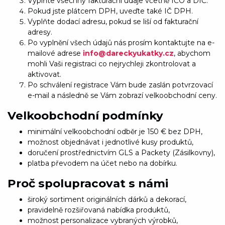
Vyplňte všechny fakturační údaje včetně IČO a DIČ.
Pokud jste plátcem DPH, uveďte také IČ DPH.
Vyplňte dodací adresu, pokud se liší od fakturační
adresy.
Po vyplnění všech údajů nás prosím kontaktujte na e-
mailové adrese
info@dareckyukatky.cz
, abychom
mohli Vaši registraci co nejrychleji zkontrolovat a
aktivovat.
Po schválení registrace Vám bude zaslán potvrzovací
e-mail a následně se Vám zobrazí velkoobchodní ceny.
Velkoobchodní podmínky
minimální velkoobchodní odběr je 150 € bez DPH,
možnost objednávat i jednotlivé kusy produktů,
doručení prostřednictvím GLS a Packety (Zásilkovny),
platba převodem na účet nebo na dobírku.
Proč spolupracovat s námi
široký sortiment originálních dárků a dekorací,
pravidelně rozšiřovaná nabídka produktů,
možnost personalizace vybraných výrobků,