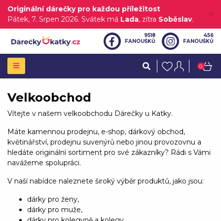
Originální dárečky pro každou příležitost
Pátek
, 7. Srpen 2026.
Svátek má
Lada
, zítra
Soběslav
.
9518
456
FANOUŠKŮ
FANOUŠKŮ
0
Velkoobchod
Vítejte v našem velkoobchodu Dárečky u Katky.
Máte kamennou prodejnu, e-shop, dárkový obchod,
květinářství, prodejnu suvenýrů nebo jinou provozovnu a
hledáte originální sortiment pro své zákazníky? Rádi s Vámi
navážeme spolupráci.
V naší nabídce naleznete široký výběr produktů, jako jsou:
dárky pro ženy,
dárky pro muže,
dárky pro kolegyně a kolegy,